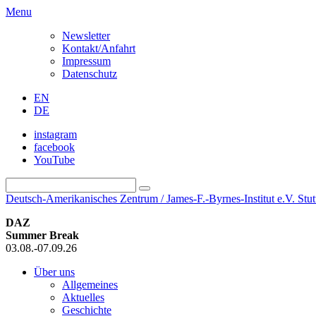
Menu
Newsletter
Kontakt/Anfahrt
Impressum
Datenschutz
EN
DE
instagram
facebook
YouTube
Deutsch-Amerikanisches Zentrum / James-F.-Byrnes-Institut e.V. Stut
DAZ
Summer Break
03.08.-07.09.26
Über uns
Allgemeines
Aktuelles
Geschichte