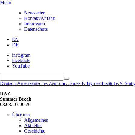
Menu
Newsletter
Kontakt/Anfahrt
Impressum
Datenschutz
EN
DE
instagram
facebook
YouTube
Deutsch-Amerikanisches Zentrum / James-F.-Byrnes-Institut e.V. Stuttg
DAZ
Summer Break
03.08.-07.09.26
Über uns
Allgemeines
Aktuelles
Geschichte