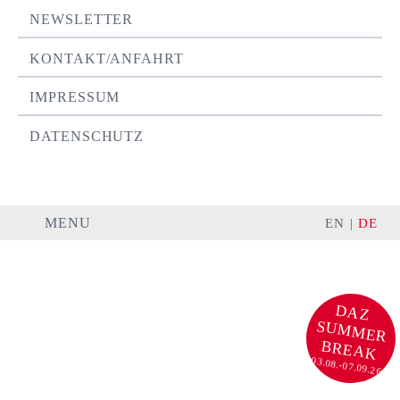
NEWSLETTER
KONTAKT/ANFAHRT
IMPRESSUM
DATENSCHUTZ
MENU
EN
DE
DAZ
SU
M
M
ER
BREA
K
03.08.-07.09.26