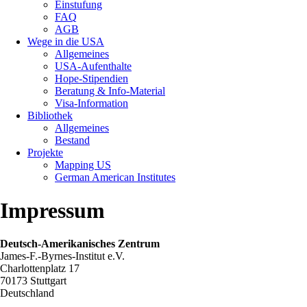
Einstufung
FAQ
AGB
Wege in die USA
Allgemeines
USA-Aufenthalte
Hope-Stipendien
Beratung & Info-Material
Visa-Information
Bibliothek
Allgemeines
Bestand
Projekte
Mapping US
German American Institutes
Impressum
Deutsch-Amerikanisches Zentrum
James-F.-Byrnes-Institut e.V.
Charlottenplatz 17
70173 Stuttgart
Deutschland