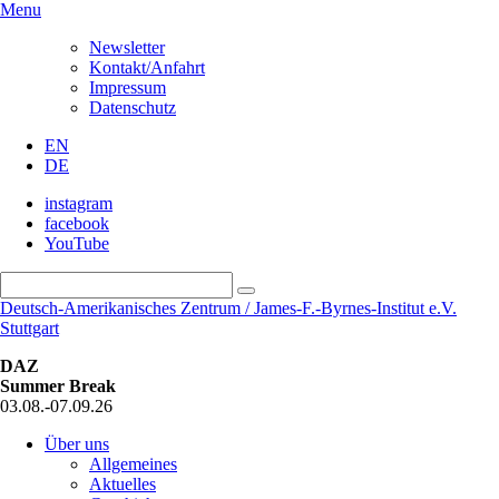
Menu
Newsletter
Kontakt/Anfahrt
Impressum
Datenschutz
EN
DE
instagram
facebook
YouTube
Deutsch-Amerikanisches Zentrum / James-F.-Byrnes-Institut e.V.
Stuttgart
DAZ
Summer Break
03.08.-07.09.26
Über uns
Allgemeines
Aktuelles