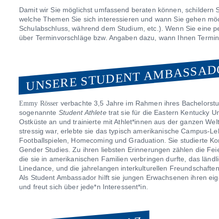
Damit wir Sie möglichst umfassend beraten können, schildern S
welche Themen Sie sich interessieren und wann Sie gehen möc
Schulabschluss, während dem Studium, etc.). Wenn Sie eine p
über Terminvorschläge bzw. Angaben dazu, wann Ihnen Termine
UNSERE STUDENT AMBASSAD
verbachte 3,5 Jahre im Rahmen ihres Bachelorstud
Emmy Rösser
sogenannte
Student Athlete
trat sie für die Eastern Kentucky U
Ostküste an und trainierte mit Athlet*innen aus der ganzen Wel
stressig war, erlebte sie das typisch amerikanische Campus-L
Footballspielen, Homecoming und Graduation. Sie studierte
Gender Studies. Zu ihren liebsten Erinnerungen zählen die Fe
die sie in amerikanischen Familien verbringen durfte, das län
Linedance, und die jahrelangen interkulturellen Freundschaften
Als Student Ambassador hilft sie jungen Erwachsenen ihren eig
und freut sich über jede*n Interessent*in.