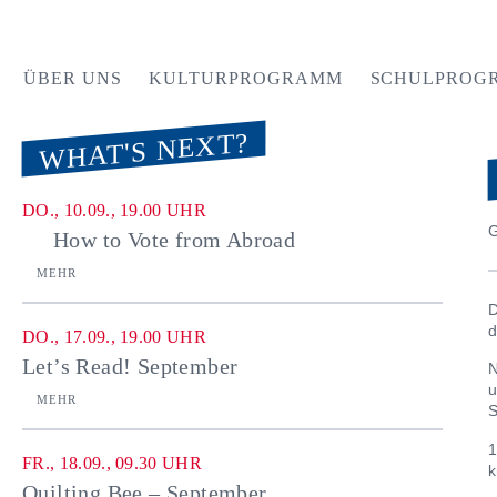
ÜBER UNS
KULTURPROGRAMM
SCHULPROG
WHAT'S NEXT?
DO., 10.09., 19.00 UHR
G
How to Vote from Abroad
MEHR
D
d
DO., 17.09., 19.00 UHR
Let’s Read! September
N
u
MEHR
S
1
FR., 18.09., 09.30 UHR
k
Quilting Bee – September