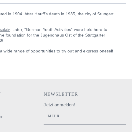
d in 1904. After Hauff’s death in 1935, the city of Stuttgart
. Later, “German Youth Activities” were held here to
sulate
 the foundation for the Jugendhaus Ost of the Stuttgarter
85.
 a wide range of opportunities to try out and express oneself
N
NEWSLETTER
Jetzt anmelden!
hr
MEHR