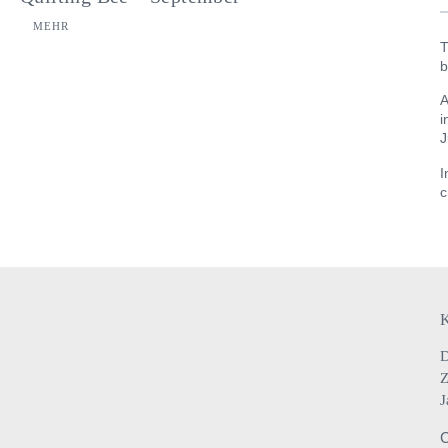
MEHR
T
b
A
i
J
I
c
D
Z
J
C