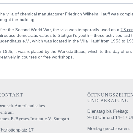
he villa of chemical manufacturer Friedrich Wilhelm Hauff was complete
ought the building.
fter the Second World War, the villa was temporarily used as a
US con
ntroduce democratic values to Stuttgart’s youth – these activities laid
ugendhaus e.V., which was located in the Villa Hauff from 1953 to 19
n 1985, it was replaced by the Werkstatthaus, which to this day offers
reatively in courses or free workshops.
KONTAKT
ÖFFNUNGSZEITE
UND BERATUNG
eutsch-Amerikanisches
Dienstag bis Freitag:
entrum
9–13 Uhr und 14–17 U
ames-F.-Byrnes-Institut e.V. Stuttgart
Montag geschlossen.
harlottenplatz 17